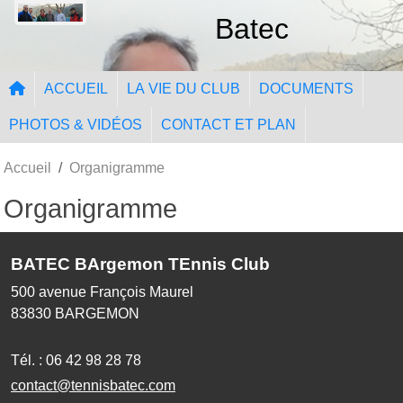
Panneau de gestion des cookies
Batec
ACCUEIL
LA VIE DU CLUB
DOCUMENTS
PHOTOS & VIDÉOS
CONTACT ET PLAN
Accueil
Organigramme
Organigramme
BATEC BArgemon TEnnis Club
500 avenue François Maurel
83830
BARGEMON
Tél. :
06 42 98 28 78
contact@tennisbatec.com